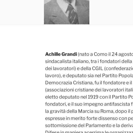
Achille Grandi
(nato a Como il 24 agosto 
sindacalista italiano, tra i fondatori del
dei lavoratori) e della CGIL (confederazi
lavoro), e deputato sia nel Partito Popola
Democrazia Cristiana, fu il fondatore e i
(associazioni cristiane dei lavoratori ital
eletto deputato nel 1919 con il Partito Po
fondatori, e il suo impegno antifascist
la gravità della Marcia su Roma, dopo il
espresse in merito forte dissenso con pes
sottomissione del Parlamento e la deriva
Difese in maniera acerrima le organizzaz