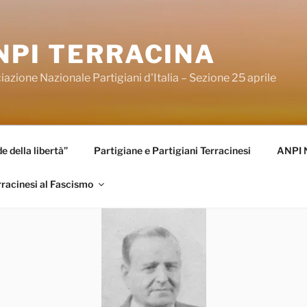
NPI TERRACINA
azione Nazionale Partigiani d'Italia – Sezione 25 aprile
 della libertà”
Partigiane e Partigiani Terracinesi
ANPI 
rracinesi al Fascismo