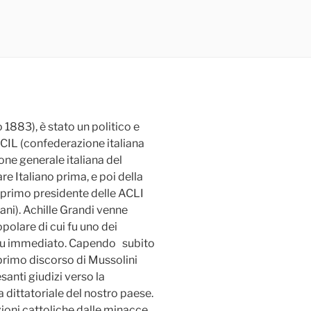
1883), è stato un politico e
la CIL (confederazione italiana
one generale italiana del
re Italiano prima, e poi della
l primo presidente delle ACLI
iani). Achille Grandi venne
polare di cui fu uno dei
a fu immediato. Capendo subito
 primo discorso di Mussolini
anti giudizi verso la
 dittatoriale del nostro paese.
ioni cattoliche dalle minacce