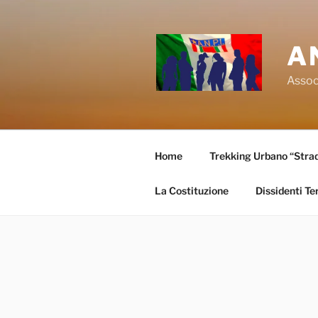
Salta
al
contenuto
A
Associ
Home
Trekking Urbano “Strade
La Costituzione
Dissidenti Te