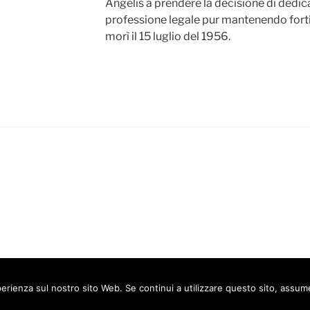
Angelis a prendere la decisione di dedic
professione legale pur mantenendo forti i
morì il 15 luglio del 1956.
ube
Proudly powered by WordPress
esperienza sul nostro sito Web. Se continui a utilizzare questo sito, ass