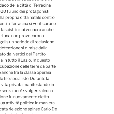
daco della città di Terracina
1920 fu uno dei protagonisti
 propria città natale contro il
nti a Terracina si verificarono
 e fascisti in cui vennero anche
fortuna non provocarono
gelis un periodo di reclusione
 detenzione si dimise dalla
o dai vertici del Partito
in tutto il Lazio. In questo
cupazione delle terre da parte
 anche tra la classe operaia
e file socialiste. Durante la
 a vita privata manifestando in
me senza però svolgere alcuna
razione fu nuovamente eletto
ua attività politica in maniera
cata rielezione spinse Carlo De