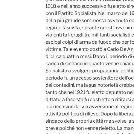
1918 e nell’anno successivo fu eletto sin
con il Partito Socialista. Nel marzo del 
della più grande sommossa avvenuta nella
regime fascista, durante questi avvenime
violenti tafferugli tra militanti socialisti
esplosi colpi di arma da fuoco che per 
vittime. Tale evento costò a Carlo De An
di circa quattro mesi. Dopo il periodo di
carica di sindaco in quanto venne chiamat
Socialista a svolgere propaganda politica 
periodo fu un acceso sostenitore dell’oc
dei contadini, ma la sua notorietà crebbe
tanto che nel 1921 fu eletto deputato nell
dittatura fascista fu costretto a ritirarsi
più occasioni la sua avversione al regi
attività politica di rilievo. Dopo la libe
sindaco della propria città ma svolse la s
breve poiché non venne rieletto. La man