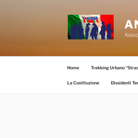
Salta
al
contenuto
A
Associ
Home
Trekking Urbano “Strade
La Costituzione
Dissidenti Te