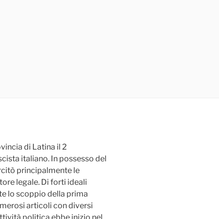
vincia di Latina il 2
cista italiano. In possesso del
citò principalmente le
re legale. Di forti ideali
te lo scoppio della prima
erosi articoli con diversi
ttività politica ebbe inizio nel