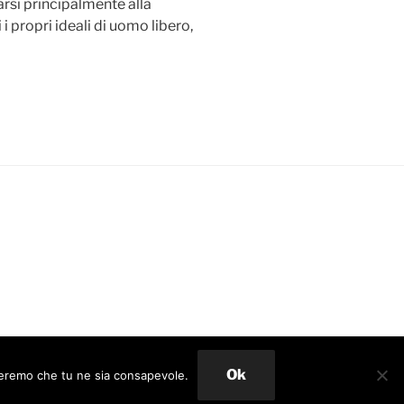
arsi principalmente alla
 propri ideali di uomo libero,
Ok
umeremo che tu ne sia consapevole.