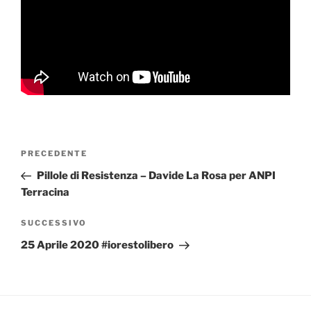
Navigazione
Articolo
PRECEDENTE
articoli
precedente:
Pillole di Resistenza – Davide La Rosa per ANPI
Terracina
Articolo
SUCCESSIVO
successivo
25 Aprile 2020 #iorestolibero