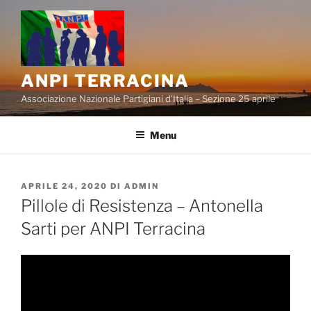
Salta
al
contenuto
ANPI TERRACINA
Associazione Nazionale Partigiani d'Italia – Sezione 25 aprile
Menu
PUBBLICATO
APRILE 24, 2020
DI
ADMIN
IL
Pillole di Resistenza – Antonella
Sarti per ANPI Terracina