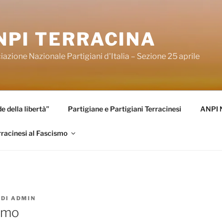
NPI TERRACINA
azione Nazionale Partigiani d'Italia – Sezione 25 aprile
 della libertà”
Partigiane e Partigiani Terracinesi
ANPI 
rracinesi al Fascismo
DI
ADMIN
amo