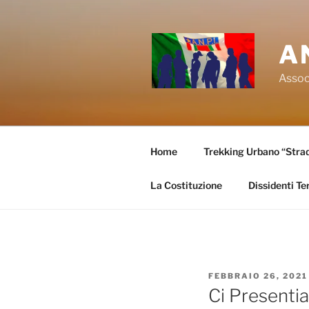
Salta
al
contenuto
A
Associ
Home
Trekking Urbano “Strade
La Costituzione
Dissidenti Te
PUBBLICATO
FEBBRAIO 26, 2021
IL
Ci Presenti