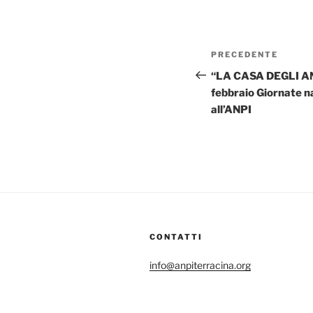
Navigazione
Articolo
PRECEDENTE
articoli
precedente:
“LA CASA DEGLI AN
febbraio Giornate n
all’ANPI
CONTATTI
info@anpiterracina.org