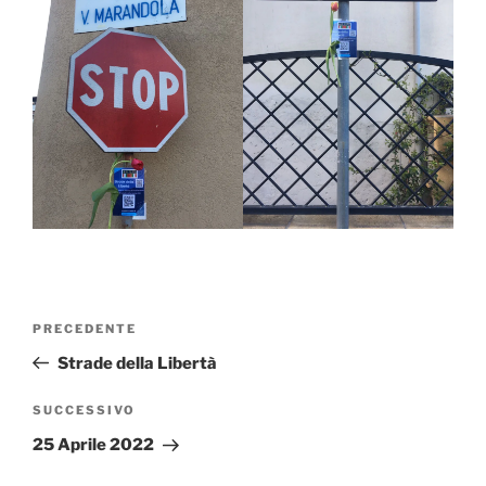
Navigazione
Articolo
PRECEDENTE
articoli
precedente:
Strade della Libertà
Articolo
SUCCESSIVO
successivo
25 Aprile 2022