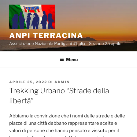
Salta
al
contenuto
ANPI TERRACINA
Associazione Nazionale Partigiani d'Italia – Sezione 25 aprile
Menu
PUBBLICATO
APRILE 25, 2022
DI
ADMIN
IL
Trekking Urbano “Strade della
libertà”
Abbiamo la convinzione che i nomi delle strade e delle
piazze di una città debbano rappresentare scelte e
valori di persone che hanno pensato e vissuto per il