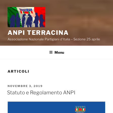
ANPI TERRACINA
Associazione Nazionale Partigiani d'Italia – Sezione 25 aprile
Menu
ARTICOLI
PUBBLICATO
NOVEMBRE 3, 2019
IL
Statuto e Regolamento ANPI